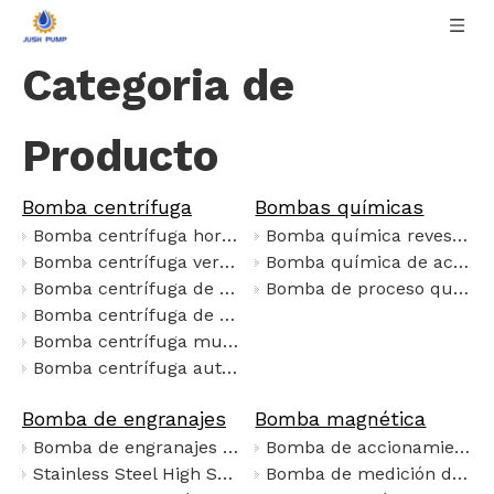
Categoria de
Producto
Bomba centrífuga
Bombas químicas
Bomba centrífuga horizontal
Bomba química revestida de flúor
Bomba centrífuga vertical
Bomba química de acero inoxidable
Bomba centrífuga de caja dividida
Bomba de proceso químico
Bomba centrífuga de succión
Bomba centrífuga multietapa
Bomba centrífuga autocebante
Bomba de engranajes
Bomba magnética
Bomba de engranajes KCB a prueba de explosiones para transferencia de fluidos químicos y combustibles industriales
Bomba de accionamiento magnético fluoroplástico autocebante ZFT
Stainless Steel High Speed Gear Metering Pump, 120L/H, ±0.5% Accuracy, Corrosion Resistant for Chemical & Oil Transfer
Bomba de medición de engranaje micrognético con motor de frecuencia variable a prueba de explosión