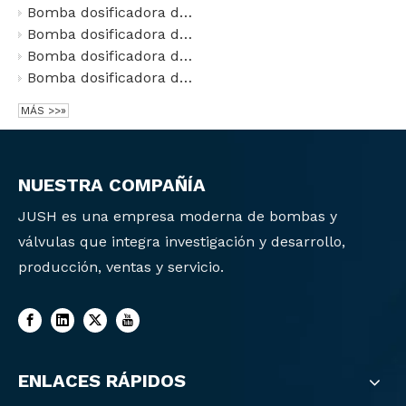
Bomba dosificadora de diafragma hidráulica serie DY
Bomba dosificadora de diafragma JD-20-PCF 20L/H 0.8Mpa 380V 0.18KW
Bomba dosificadora de émbolo de alta presión serie J
Bomba dosificadora de émbolo tipo JPX
MÁS >>»
NUESTRA COMPAÑÍA
JUSH es una empresa moderna de bombas y
válvulas que integra investigación y desarrollo,
producción, ventas y servicio.
ENLACES RÁPIDOS