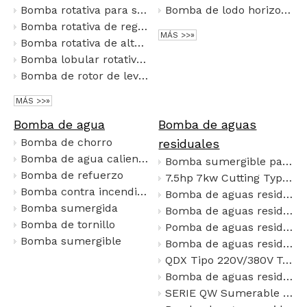
Bomba rotativa para sistema de llenado
Bomba de lodo horizontal tipo ZD/G
Bomba rotativa de regulación continua de velocidad tipo LQ
MÁS >>»
Bomba rotativa de alta presión
Bomba lobular rotativa de alta viscosidad
Bomba de rotor de leva autocebante
MÁS >>»
Bomba de agua
Bomba de aguas
Bomba de chorro
residuales
Bomba de agua caliente
Bomba sumergible para aguas residuales de gran caudal y cabezal alto con dispositivo de corte, bomba de drenaje de aguas residuales de material SS y hierro fundido
Bomba de refuerzo
7.5hp 7kw Cutting Type Submersible Sewage Pump High Lift High Flow
Bomba contra incendios
Bomba de aguas residuales sumergibles con agitador
Bomba sumergida
Bomba de aguas residual sumergible a prueba de explosión de acero inoxidable QWP
Bomba de tornillo
Pomba de aguas residual sumergible móvil de QW para tratamiento de agua de ingeniería municipal
Bomba sumergible
Bomba de aguas residual sumergible del impulsor del remolino (bomba de vórtice)
QDX Tipo 220V/380V Toda la bomba de agua de agua sumergible de acero inoxidable Bomba de bombeo de bombeo de agua limpia
Bomba de aguas residual sumergible del impulsor de un solo canal
SERIE QW Sumerable pesado Sumersable Bomba de aguas residual sin obstáculos para pozos profundos y tanques de aguas residuales