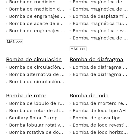
Bomba de medición magnética de acero inoxidable con controlador y motor
Bomba magnética de aleación fluoroplástica CQB-F
Bomba de medición de engranaje micrognético con motor de frecuencia variable a prueba de explosión
Bomba magnética de acero inoxidable JMC40-25-160P
Bomba de engranajes con aislamiento de asfalto LQB
Bomba de desplazamiento magnético tipo CWB
Bomba de aceite de engranajes horizontales de acero inoxidable serie KCB
Bomba magnética fluoroplástica tipo CQB
Bomba de engranajes de arco circular YCB
Bomba magnética revestida de flúor tipo CQB
Bomba magnética de plástico de flúor tipo IMD
MÁS >>»
MÁS >>»
Bomba de circulación
Bomba de diafragma
Bomba de circulación centrífuga
Bomba de diafragma eléctrica
Bomba alternativa de alta presión
Bomba de diafragma neumática
Bomba de circulación autocebante
Bomba de rotor
Bomba de lodo
Bomba de lóbulo de rotor sanitario JUSH-NYP SS304 SS316 bomba de desplazamiento positivo de alta viscosidad para transferencia de jarabe de alimentos, miel y chocolate
Bomba de mortero resistente a la corrosión y al desgaste tipo UHB-ZK
Bomba de rotor de alta viscosidad NYP SS304/SS316 Bomba de lóbulo sanitario para entrega de lechada de salsa de chocolate y miel
Bomba de lodo tipo AH
Sanitary Rotor Pump High Viscosity Syrup Fluid Transfer Positive Displacement Pump
Bomba de grava tipo G (GH)
Bomba lobular rotativa sanitaria trilobular
Bomba de lodo revestida de flúor revestida de plástico MIP
Bomba rotativa de doble lóbulo para biogás y aguas residuales
Bomba de lodo horizontal tipo ZJ