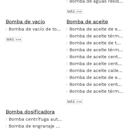
Bomba de aguas residual sumergible de tipo QW
MÁS >>»
Bomba de vacío
Bomba de aceite
Bomba de vacío de tornillo seco LG/LGV
Bomba de aceite de engranajes aislada de acero inoxidable YCB
Bomba de aceite térmico resistente a altas temperaturas tipo WRY
MÁS >>»
Bomba de aceite de tubería vertical tipo YG
Bomba de aceite térmico de alta temperatura RY
Bomba de aceite centrífuga simple de dos etapas serie AY
Bomba de aceite centrífuga de dos etapas serie AY
Bomba de aceite caliente refrigerada por aire serie RY
Bomba de aceite de engranajes 2CY
Bomba de aceite centrífuga autocebante resistente a disolventes CYZ
Bomba de aceite térmico vertical de alta eficiencia y ahorro de energía LQRY
MÁS >>»
Bomba dosificadora
Bomba centrífuga autocebante de acero inoxidable 304 316L, bomba de transferencia de líquido alcalino y ácido corrosivo de 6,5 m de altura de succión
Bomba de engranaje de transmisión magnética en miniatura sin fugas sin sello