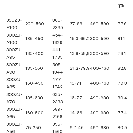
η%
350ZJ-
860-
220-560
37-63
490-590
77.6
F100
2339
300ZJ-
464-
185-450
15.3-65.2
300-590
81.1
A100
1826
300ZJ-
441-
185-400
13,8-58,8
300-590
78.1
A95
1735
300ZJ-
505-
185-560
21,2-79,9
400-730
82.8
A90
1844
300ZJ-
477-
160-450
19-71
400-730
79.8
A85
1742
300ZJ-
635-
185-630
16-77
490-980
80.4
A70
2333
300ZJ-
589-
160-500
14-66
490-980
77.4
A65
2166
300ZJ-
395-
75-250
9.7-46
490-980
80.9
A56
1560