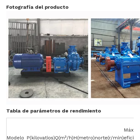
Fotografía del producto
Tabla de parámetros de rendimiento
Máxim
Modelo
P(kilovatios)
Q(m³/h)
H(metro)
norte(r/min)
eficien