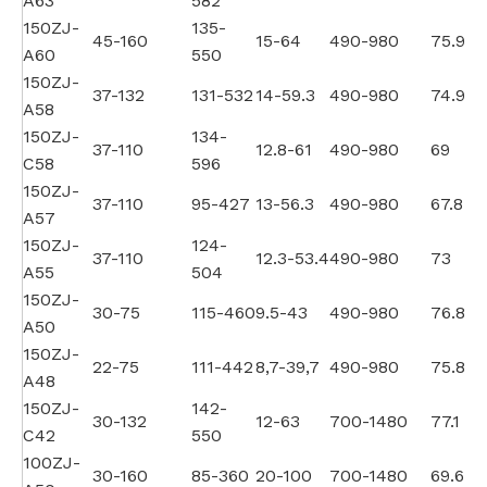
A63
582
150ZJ-
135-
45-160
15-64
490-980
75.9
A60
550
150ZJ-
37-132
131-532
14-59.3
490-980
74.9
A58
150ZJ-
134-
37-110
12.8-61
490-980
69
C58
596
150ZJ-
37-110
95-427
13-56.3
490-980
67.8
A57
150ZJ-
124-
37-110
12.3-53.4
490-980
73
A55
504
150ZJ-
30-75
115-460
9.5-43
490-980
76.8
A50
150ZJ-
22-75
111-442
8,7-39,7
490-980
75.8
A48
150ZJ-
142-
30-132
12-63
700-1480
77.1
C42
550
100ZJ-
30-160
85-360
20-100
700-1480
69.6