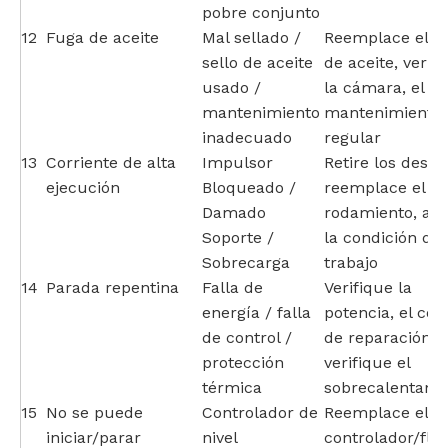
pobre conjunto
12
Fuga de aceite
Mal sellado /
Reemplace el se
sello de aceite
de aceite, verif
usado /
la cámara, el
mantenimiento
mantenimiento
inadecuado
regular
13
Corriente de alta
Impulsor
Retire los desec
ejecución
Bloqueado /
reemplace el
Damado
rodamiento, aju
Soporte /
la condición de
Sobrecarga
trabajo
14
Parada repentina
Falla de
Verifique la
energía / falla
potencia, el con
de control /
de reparación,
protección
verifique el
térmica
sobrecalentami
15
No se puede
Controlador de
Reemplace el
iniciar/parar
nivel
controlador/flot