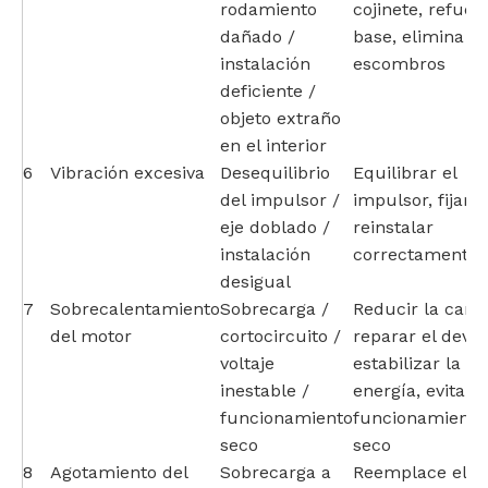
rodamiento
cojinete, refuer
dañado /
base, elimina lo
instalación
escombros
deficiente /
objeto extraño
en el interior
6
Vibración excesiva
Desequilibrio
Equilibrar el
del impulsor /
impulsor, fijar el
eje doblado /
reinstalar
instalación
correctamente
desigual
7
Sobrecalentamiento
Sobrecarga /
Reducir la carga
del motor
cortocircuito /
reparar el deva
voltaje
estabilizar la
inestable /
energía, evitar e
funcionamiento
funcionamiento
seco
seco
8
Agotamiento del
Sobrecarga a
Reemplace el m