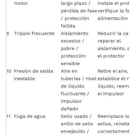
motor
largo plazo /
instale el protec
pérdida de fase
verifique la fas
/ protección
alimentación
fallida
9
Trippio frecuente
Aislamiento
Reducir la carga
excesivo /
reparar el
pobre /
aislamiento, aju
protección
el protector
sensible
10
Presión de salida
Aire en
Retire el aire,
inestable
tuberías / nivel
estabilice el niv
de líquido
líquido, reempl
fluctuante /
el impulsor
impulsor
dañado
11
Fuga de agua
Sello usado /
Reemplace los
anillo de sello
sellos, reinstale
envejecido /
correctamente