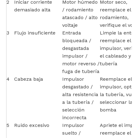
2
Iniciar corriente
Motor húmedo
Motor seco,
demasiado alta
/ rodamiento
reemplace el
atascado / alto
rodamiento,
voltaje
verifique el volt
3
Flujo insuficiente
Entrada
Limpie la entra
bloqueada /
reemplace el
desgastada
impulsor, verifi
impulsor /
el cableado y la
motor reverso /
tubería
fuga de tubería
4
Cabeza baja
Impulsor
Reemplace el
desgastado /
impulsor, optim
alta resistencia
la tubería, vuel
a la tubería /
seleccionar la
selección
bomba
incorrecta
5
Ruido excesivo
Impulsor
Apriete el impul
suelto /
reemplace el