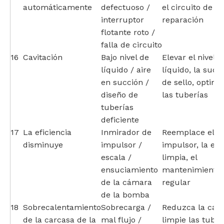
automáticamente
defectuoso /
el circuito de
interruptor
reparación
flotante roto /
falla de circuito
16
Cavitación
Bajo nivel de
Elevar el nivel d
líquido / aire
líquido, la succ
en succión /
de sello, optimi
diseño de
las tuberías
tuberías
deficiente
17
La eficiencia
Inmirador de
Reemplace el
disminuye
impulsor /
impulsor, la esc
escala /
limpia, el
ensuciamiento
mantenimiento
de la cámara
regular
de la bomba
18
Sobrecalentamiento
Sobrecarga /
Reduzca la carg
de la carcasa de la
mal flujo /
limpie las tuber