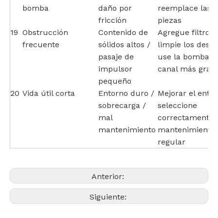
bomba
daño por
reemplace las
fricción
piezas
19
Obstrucción
Contenido de
Agregue filtro,
frecuente
sólidos altos /
limpie los dese
pasaje de
use la bomba d
impulsor
canal más gran
pequeño
20
Vida útil corta
Entorno duro /
Mejorar el entor
sobrecarga /
seleccione
mal
correctamente,
mantenimiento
mantenimiento
regular
Anterior:
Siguiente: