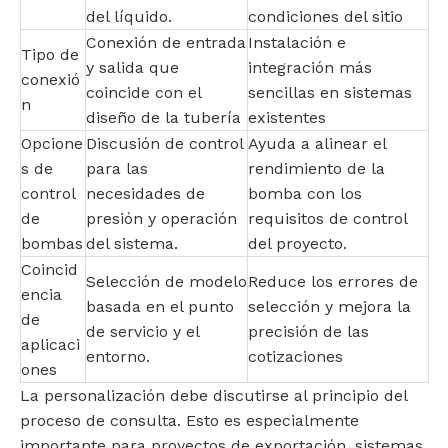
del líquido.
condiciones del sitio
Conexión de entrada
Instalación e
Tipo de
y salida que
integración más
conexió
coincide con el
sencillas en sistemas
n
diseño de la tubería
existentes
Opcione
Discusión de control
Ayuda a alinear el
s de
para las
rendimiento de la
control
necesidades de
bomba con los
de
presión y operación
requisitos de control
bombas
del sistema.
del proyecto.
Coincid
Selección de modelo
Reduce los errores de
encia
basada en el punto
selección y mejora la
de
de servicio y el
precisión de las
aplicaci
entorno.
cotizaciones
ones
La personalización debe discutirse al principio del
proceso de consulta. Esto es especialmente
importante para proyectos de exportación, sistemas