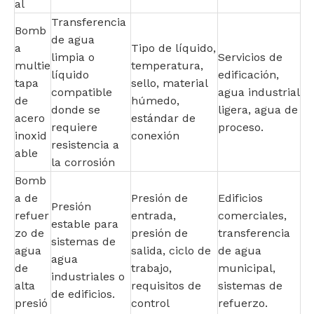
al
Transferencia
Bomb
de agua
a
Tipo de líquido,
limpia o
Servicios de
multie
temperatura,
líquido
edificación,
tapa
sello, material
compatible
agua industrial
de
húmedo,
donde se
ligera, agua de
acero
estándar de
requiere
proceso.
inoxid
conexión
resistencia a
able
la corrosión
Bomb
a de
Presión de
Edificios
Presión
refuer
entrada,
comerciales,
estable para
zo de
presión de
transferencia
sistemas de
agua
salida, ciclo de
de agua
agua
de
trabajo,
municipal,
industriales o
alta
requisitos de
sistemas de
de edificios.
presió
control
refuerzo.