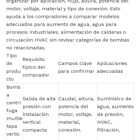
organizar por aplicación, flujo, altura, potencia del
motor, voltaje, material y tipo de conexión. Esto
ayuda a los compradores a comparar modelos
adecuados para aumento de agua, agua para
procesos industriales, alimentación de calderas o
circulación HVAC sin revisar categorías de bombas
no relacionadas.
Tipo
Requisito
de
Campos clave
Aplicaciones
típico del
produ
para confirmar
adecuadas
comprador
cto
Bomb
a
Salida de alta
Caudal, altura,
Suministro de
centrí
presión con
potencia del
agua, aumento
fuga
instalación
motor, voltaje,
de presión,
multie
vertical
material,
HVAC,
tapa
compacta
conexión.
filtración.
vertic