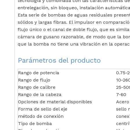
tecnología y combinada con las características de 
entrelegación, sin bloqueo, instalación automática
Esta serie de bombas de aguas residuales presen
sólidos y largas fibras. El impulsor en comparaci
flujo único o el canal de doble flujo, que es si
cámara de gusano razonable, de modo que la bomba 
que la bomba no tiene una vibración en la operac
Parámetros del producto
Rango de potencia
0.75
Rango de flujo
10-2
Rango de calibre
25-5
Rango de la cabeza
7-60
Opciones de material disponibles
Acero
Forma de sello del eje
sello
método de conexión
conexi
Tipo de bomba
centr