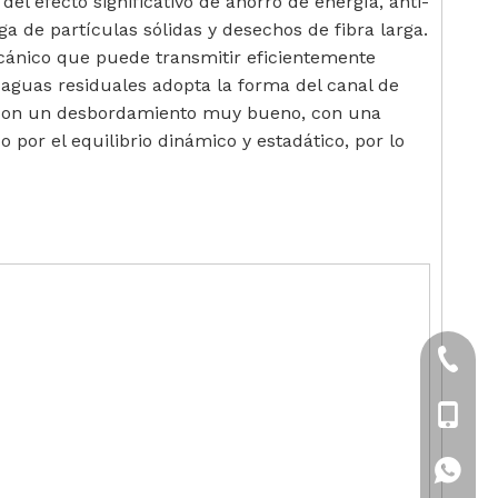
el efecto significativo de ahorro de energía, anti-
a de partículas sólidas y desechos de fibra larga.
cánico que puede transmitir eficientemente
e aguas residuales adopta la forma del canal de
l, con un desbordamiento muy bueno, con una
por el equilibrio dinámico y estadático, por lo
+86-21
+86-18
+86-18