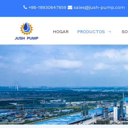
+86-18930647859
sales@jush-pump.com


HOGAR
PRODUCTOS
SO