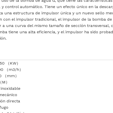
uso de la bomba de agua G, que tiene las características d
 y control automático. Tiene un efecto único en la descarg
ta una estructura de impulsor única y un nuevo sello me
ón con el impulsor tradicional, el impulsor de la bomba d
milar a una curva del mismo tamaño de sección transversa
tiene una alta eficiencia, y el impulsor ha sido probado 
ión.
-250 （KW）
600 （m3/h）
00 （mm）
 （M）
 inoxidable
 mecánico
ón directa
ífugo