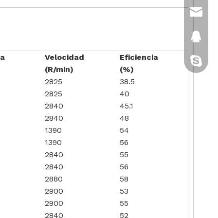
sales@
2880151
za
Velocidad
Eficiencia
gatito-c
(R/min)
(%)
2825
38.5
2825
40
2840
45.1
2840
48
1390
54
1390
56
2840
55
2840
56
2880
58
2900
53
2900
55
2840
52