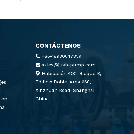
CONTÁCTENOS
+86-18930647859

sales@jush-pump.com

Habitación 402, Bloque B,

Edificio Doble, Área 668,
jes
Xinzhuan Road, Shanghai,
China
ión
ma