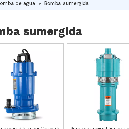
omba de agua
»
Bomba sumergida
mba sumergida
Bomba sumergible con mú
sumergible monofásica de