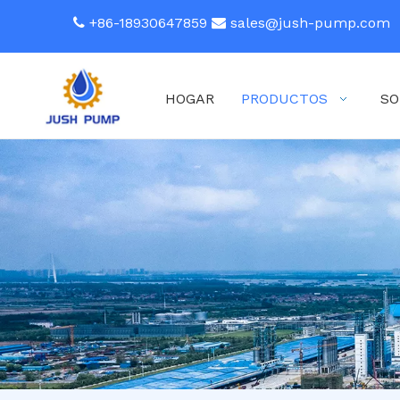
+86-18930647859
sales@jush-pump.com


HOGAR
PRODUCTOS
SO