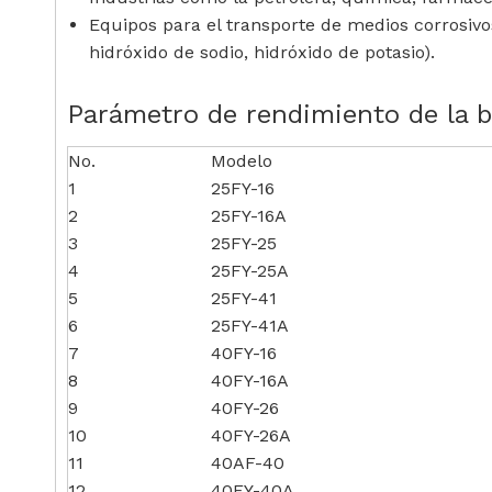
Equipos para el transporte de medios corrosivos
hidróxido de sodio, hidróxido de potasio).
Parámetro de rendimiento de la 
No.
Modelo
1
25FY-16
2
25FY-16A
3
25FY-25
4
25FY-25A
5
25FY-41
6
25FY-41A
7
40FY-16
8
40FY-16A
9
40FY-26
10
40FY-26A
11
40AF-40
12
40FY-40A