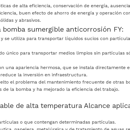
icas de alta eficiencia, conservación de energía, ausencia 
ficiencia, buen efecto de ahorro de energía y operación c
ólidas y abrasivos.
la bomba sumergible anticorrosión FY:
 se utiliza para transportar líquidos sucios con partícula
 único para transportar medios limpios sin partículas sól
n una apariencia hermosa, que se instala directamente 
 reduce la inversión en infraestructura.
uelto el problema del mantenimiento frecuente de otras b
 de la bomba y ha mejorado la eficiencia del trabajo.
ble de alta temperatura Alcance aplic
partículas o que contengan determinadas partículas.
utica, papelera, metalúrgica y de tratamiento de aguas re