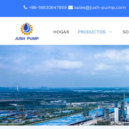
+86-18930647859
sales@jush-pump.com


HOGAR
PRODUCTOS
SO