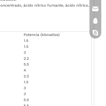
oncentrado, ácido nítrico fumante, ácido nítrico,
sales@
2880151
gatito-c
Potencia (kilovatios)
1.5
1.5
3
2.2
5.5
4
2.2
1.5
3
3
5.5
5.5