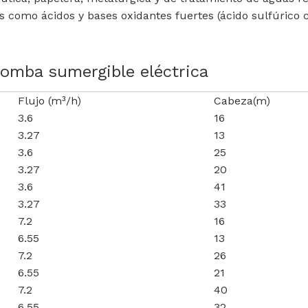
 como ácidos y bases oxidantes fuertes (ácido sulfúrico c
bomba sumergible eléctrica
Flujo (m³/h)
Cabeza(m)
3.6
16
3.27
13
3.6
25
3.27
20
3.6
41
3.27
33
7.2
16
6.55
13
7.2
26
6.55
21
7.2
40
6.55
32