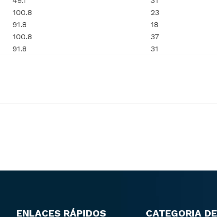
49.1
31
100.8
23
91.8
18
100.8
37
91.8
31
ENLACES RÁPIDOS
CATEGORIA DE