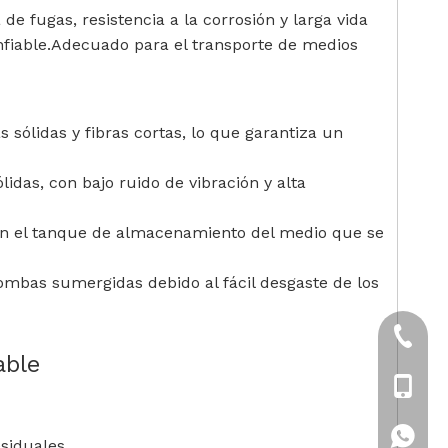
de fugas, resistencia a la corrosión y larga vida
onfiable.Adecuado para el transporte de medios
s sólidas y fibras cortas, lo que garantiza un
idas, con bajo ruido de vibración y alta
en el tanque de almacenamiento del medio que se
ombas sumergidas debido al fácil desgaste de los
+86-21
able
+86-18
+86-18
siduales.