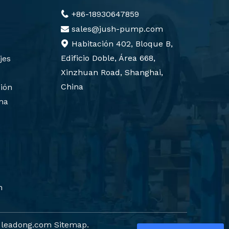
+86-18930647859

sales@jush-pump.com

Habitación 402, Bloque B,

Edificio Doble, Área 668,
jes
Xinzhuan Road, Shanghai,
China
ión
ma
n
r
leadong.com
Sitemap
.