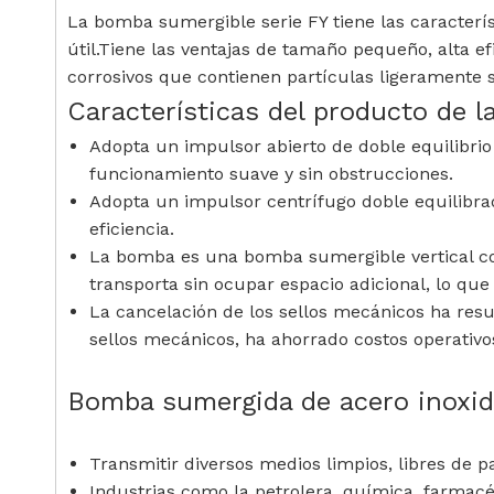
La bomba sumergible serie FY tiene las característ
útil.Tiene las ventajas de tamaño pequeño, alta e
corrosivos que contienen partículas ligeramente s
Características del producto de 
Adopta un impulsor abierto de doble equilibrio y
funcionamiento suave y sin obstrucciones.
Adopta un impulsor centrífugo doble equilibrado
eficiencia.
La bomba es una bomba sumergible vertical co
transporta sin ocupar espacio adicional, lo que
La cancelación de los sellos mecánicos ha res
sellos mecánicos, ha ahorrado costos operativos
Bomba sumergida de acero inoxida
Transmitir diversos medios limpios, libres de 
Industrias como la petrolera, química, farmacé