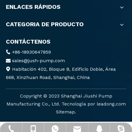
ENLACES RÁPIDOS
CATEGORIA DE PRODUCTO
CONTÁCTENOS
+86-18930647859

sales@jush-pump.com

Habitación 402, Bloque B, Edificio Doble, Área

668, Xinzhuan Road, Shanghai, China
Copyright ©️ 2023 Shanghai Jiushi Pump
Manufacturing Co., Ltd. Tecnología por
leadong.com
Sitemap
.
sales@jush-pump.com
+86-18930647859
+86-18930647859
+86-21-57635022
2880151124
gatito-cixi