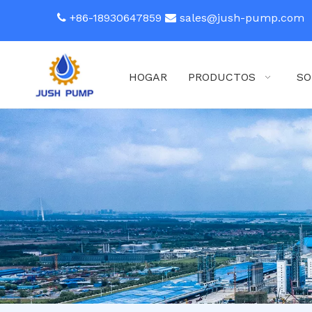
+86-18930647859
sales@jush-pump.com


HOGAR
PRODUCTOS
SO