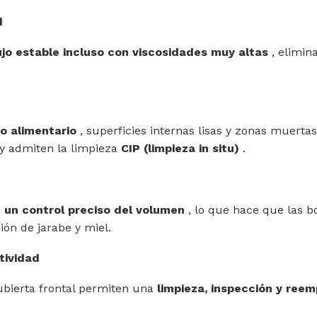
d
ujo estable incluso con viscosidades muy altas
, elimin
so alimentario
, superficies internas lisas y zonas muer
 y admiten la limpieza
CIP (limpieza in situ)
.
e
un control preciso del volumen
, lo que hace que las b
ción de jarabe y miel.
tividad
cubierta frontal permiten una
limpieza, inspección y reem