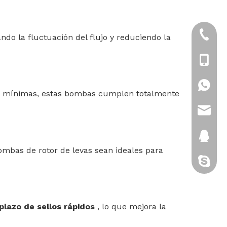
+86-21
ando la fluctuación del flujo y reduciendo la
+86-18
+86-18
tas mínimas, estas bombas cumplen totalmente
sales@
2880151
ombas de rotor de levas sean ideales para
gatito-c
plazo de sellos rápidos
, lo que mejora la