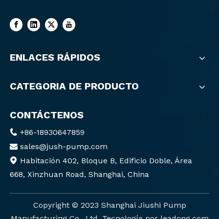
ENLACES RÁPIDOS
CATEGORIA DE PRODUCTO
CONTÁCTENOS
+86-18930647859

sales@jush-pump.com

Habitación 402, Bloque B, Edificio Doble, Área

668, Xinzhuan Road, Shanghai, China
Copyright ©️ 2023 Shanghai Jiushi Pump
Manufacturing Co., Ltd. Tecnología por
leadong.com