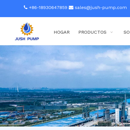
+86-18930647859
sales@jush-pump.com


HOGAR
PRODUCTOS
SO