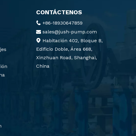
CONTÁCTENOS
+86-18930647859

sales@jush-pump.com

Habitación 402, Bloque B,

Edificio Doble, Área 668,
jes
Xinzhuan Road, Shanghai,
China
ión
ma
n