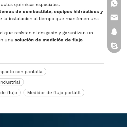
+86-18
ductos químicos especiales.
stemas de combustible, equipos hidráulicos y
sales@
e la instalación al tiempo que mantienen una
2880151
ad que resisten el desgaste y garantizan un
can una
solución de medición de flujo
gatito-c
mpacto con pantalla
industrial
de flujo
Medidor de flujo portátil