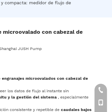
e y compacta: medidor de flujo de
je microovalado con cabezal de
Shanghai JUSH Pump
e engranajes microovalados con cabezal de
+86-21
er los datos de flujo al instante sin
situ y la gestión del sistema
, especialmente
+86-18
ción consistente y repetible de
caudales bajos