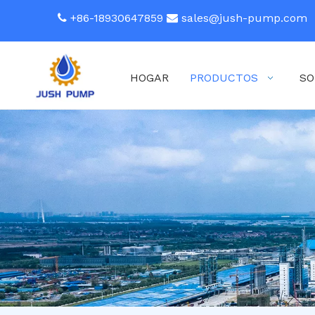
+86-18930647859
sales@jush-pump.com


HOGAR
PRODUCTOS
SO