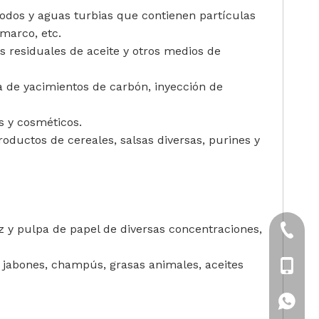
lodos y aguas turbias que contienen partículas
 marco, etc.
as residuales de aceite y otros medios de
a de yacimientos de carbón, inyección de
s y cosméticos.
roductos de cereales, salsas diversas, purines y
iz y pulpa de papel de diversas concentraciones,
+86-21
s, jabones, champús, grasas animales, aceites
+86-18
+86-18