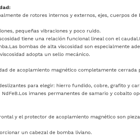
idad:
almente de rotores internos y externos, ejes, cuerpos de 
ciones, pequeñas vibraciones y poco ruido.
iscosidad tiene una relación funcional lineal con el cauda
ba.Las bombas de alta viscosidad son especialmente adec
 viscosidad adopta un sello mecánico.
avidad de acoplamiento magnético completamente cerrada p
slizantes para elegir: hierro fundido, cobre, grafito y ca
de NdFeB.Los imanes permanentes de samario y cobalto o
rontal y el protector de acoplamiento magnético son pieza
porcionar un cabezal de bomba liviano.