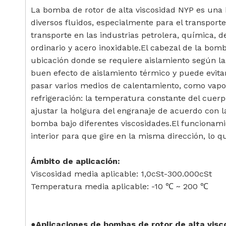
La bomba de rotor de alta viscosidad NYP es una 
diversos fluidos, especialmente para el transport
transporte en las industrias petrolera, química, d
ordinario y acero inoxidable.El cabezal de la bom
ubicación donde se requiere aislamiento según la
buen efecto de aislamiento térmico y puede evita
pasar varios medios de calentamiento, como vapor 
refrigeración: la temperatura constante del cue
ajustar la holgura del engranaje de acuerdo con 
bomba bajo diferentes viscosidades.El funcionamie
interior para que gire en la misma dirección, lo q
Ámbito de aplicación:
Viscosidad media aplicable: 1,0cSt-300.000cSt
Temperatura media aplicable: -10 ℃ ~ 200 ℃
●Aplicaciones de bombas de rotor de alta visc