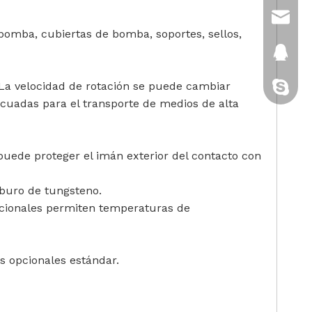
sales@
bomba, cubiertas de bomba, soportes, sellos,
2880151
l.La velocidad de rotación se puede cambiar
gatito-c
uadas para el transporte de medios de alta
uede proteger el imán exterior del contacto con
rburo de tungsteno.
pcionales permiten temperaturas de
s opcionales estándar.