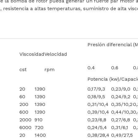
e la bomba de rotor pueda generar un fuerte par motor a
resistencia a altas temperaturas, suministro de alta visco
Presión diferencial (
Viscosidad
Velocidad
0.4
0.6
0.
cst
rpm
Potencia (kw)/Capaci
20
1390
0,17/9,3
0,23/9,0
0,
60
1390
0,18/9,5
0,24/9,2
0,
200
1390
0,31/10,4
0,35/10,2
0,
600
1390
0,39/10,4
0,44/10,3
0,
2000
910
0,23/6,8
0,27/6,8
0,
6000
720
0,24/5,4
0,31/6,1
0,
20
1400
0,38/28,4
0,49/27,5