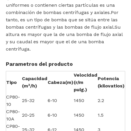
uniformes o contienen ciertas partículas es una
combinación de bombas centrífugas y axiales.Por
tanto, es un tipo de bomba que se sitúa entre las
bombas centrífugas y las bombas de flujo axial.Su
altura es mayor que la de una bomba de flujo axial
y su caudal es mayor que el de una bomba
centrífuga.
Parametros del producto
Velocidad
Capacidad
Potencia
Tipo
Cabeza(m)
(r/m
(m³/h)
(kilovatios)
pulg.)
CP80-
25-32
6-10
1450
2.2
10
CP80-
20-25
6-10
1450
1.5
10A
CP80-
25-32
6-12
1450
3