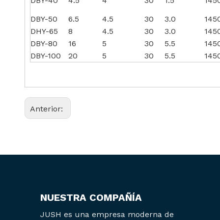
DBY-40
4.5
4
30
1.5
145
DBY-50
6.5
4.5
30
3.0
145
DHY-65
8
4.5
30
3.0
145
DBY-80
16
5
30
5.5
145
DBY-100
20
5
30
5.5
145
Anterior:
NUESTRA COMPAÑÍA
JUSH es una empresa moderna de