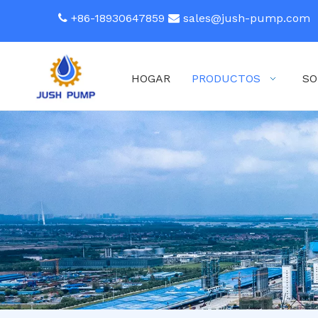
+86-18930647859
sales@jush-pump.com


HOGAR
PRODUCTOS
SO