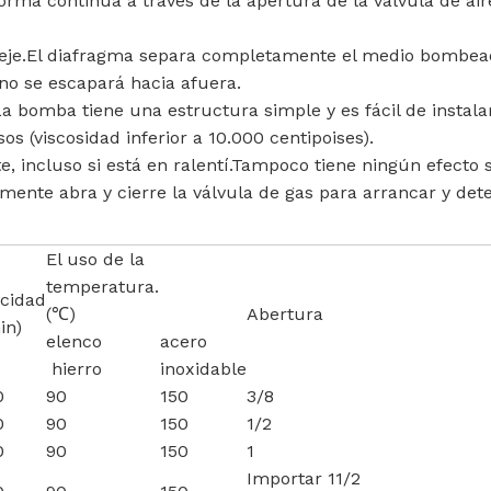
rma continua a través de la apertura de la válvula de aire
de eje.El diafragma separa completamente el medio bombea
 no se escapará hacia afuera.
a bomba tiene una estructura simple y es fácil de instala
s (viscosidad inferior a 10.000 centipoises).
e, incluso si está en ralentí.Tampoco tiene ningún efecto
mente abra y cierre la válvula de gas para arrancar y dete
El uso de la
temperatura.
ocidad
(℃)
Abertura
in)
elenco
acero
hierro
inoxidable
0
90
150
3/8
0
90
150
1/2
0
90
150
1
Importar 11/2