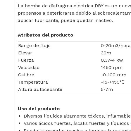
La bomba de diafragma eléctrica DBY es un nuevo 
propensos a deteriorarse debido al sobrecalentam
aplicar lubricante, puede quedar inactivo.
Atributos del producto
Rango de flujo
0-20m3/hora
Elevar
30m
Fuerza
0,37-4 kw
Velocidad
1450 rpm
Calibre
10-100 mm
Temperatura
-15-+150℃
Altura autocebante
5-7m
Uso del producto
Diversos líquidos altamente tóxicos, inflamables
Varios ácidos fuertes, álcalis fuertes y líquidos
Puede transportar medios a temperaturas más 