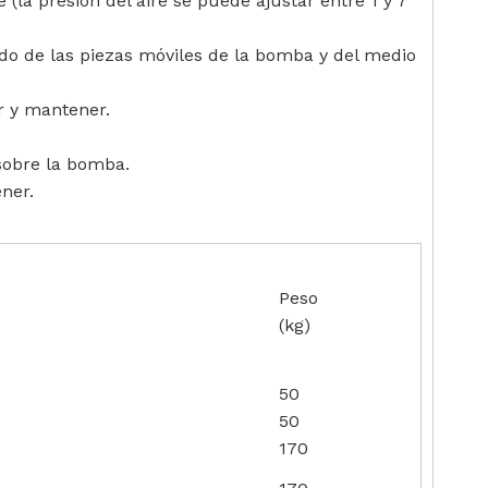
 (la presión del aire se puede ajustar entre 1 y 7
do de las piezas móviles de la bomba y del medio
r y mantener.
 sobre la bomba.
ner.
Peso
(kg)
50
50
170