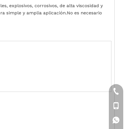
 explosivos, corrosivos, de alta viscosidad y
ra simple y amplia aplicación.No es necesario
+86-21
+86-18
+86-18