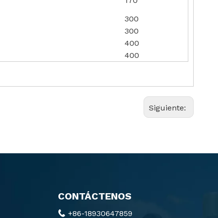
170
300
300
400
400
Siguiente:
CONTÁCTENOS
+86-18930647859
