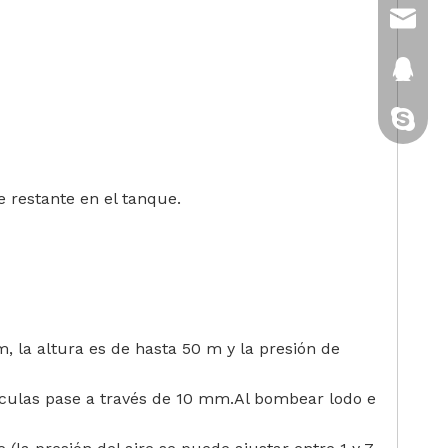
sales@
2880151
gatito-c
e restante en el tanque.
, la altura es de hasta 50 m y la presión de
tículas pase a través de 10 mm.Al bombear lodo e