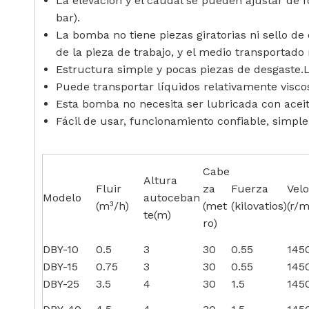
La elevación y el caudal se pueden ajustar de fo
bar).
La bomba no tiene piezas giratorias ni sello 
de la pieza de trabajo, y el medio transportado
Estructura simple y pocas piezas de desgaste.L
Puede transportar líquidos relativamente viscoso
Esta bomba no necesita ser lubricada con aceit
Fácil de usar, funcionamiento confiable, simple
Cabe
Altura
Fluir
za
Fuerza
Vel
Modelo
autoceban
(m³/h)
(met
(kilovatios)
(r/m
te(m)
ro)
DBY-10
0.5
3
30
0.55
145
DBY-15
0.75
3
30
0.55
145
DBY-25
3.5
4
30
1.5
145