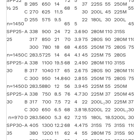
SPP22
72
5
75
B
285
650
14
37
225S
55
250M
½ 25
68
5
55
C
270
625
11.5
30
200L
45
225M
D
255
575
9.5
22
180L
30
200L
n=1450
65
5
45
SPP25-
A
338
900
24
72
3.6
90
280M
110
315S
25
317
850
21
70
3.9
75
280S
90
280M
110
3
300
780
18
68
4.6
55
250M
75
280S
75
n=1450
C
283.5
725
14
64
4.1
45
225M
75
280S
SPP25-
A
338
1100
19.5
68
2.4
90
280M
110
315S
30
B
317
1040
17
65
2.6
75
280S
90
280M
110
3
C
300
950
14.8
60
2.8
55
250M
75
280S
75
n=1450
D
283.5
880
12
56
3.9
45
225M
55
250M
SPP25-
A
338
750
8.5
76
4.7
30
225M
37
250M
45
30
B
317
700
7.5
72
4
22
200L₂
30
225M
37
C
300
650
6.5
68
3.8
18.5
200L
22
200L₂
30
n=970
D
283.5
600
5.3
62
7.2
15
180L
18.5
200L
30
SPP30-
A
405
1300
12.2
68
4.4
75
315S
75
315S
110
3
35
380
1200
11
62
4
55
280M
75
315S
90