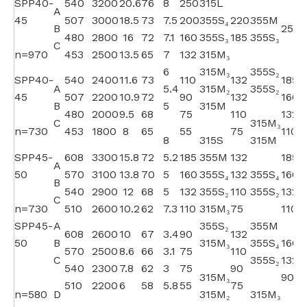
SPP40-
540
3200
20.6
76
8
250
315L
A
45
507
3000
18.5
73
7.5
200
355S₄
220
355M
B
250
480
2800
16
72
7.1
160
355S₃
185
355S₃
C
n=970
453
2500
13.5
65
7
132
315M₃
6
315M₃
355S₂
SPP40-
540
2400
11.6
73
110
132
185
A
5.4
315M₂
355S₂
3
45
507
2200
10.9
72
90
132
160
B
5
315M
3
480
2000
9.5
68
75
110
132
C
315M₃
n=730
453
1800
8
65
55
75
110
8
315S
315M
3
SPP45-
608
3300
15.8
72
5.2
185
355M
132
185
A
50
570
3100
13.8
70
5
160
355S₄
132
355S₄
160
B
540
2900
12
68
5
132
355S₂
110
355S₂
132
C
n=730
510
2600
10.2
62
7.3
110
315M₃
75
110
SPP45-
A
355S₂
355M
608
2600
10
67
3.4
90
132
50
B
315M₃
355S₄
160
570
2500
8.6
66
3.1
75
110
C
355S₂
132
540
2300
7.8
62
3
75
90
315M₃
90
3
510
2200
6
58
5.8
55
75
n=580
D
315M₂
315M₃