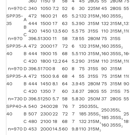
360
1150
9
58
4
45
280S
55
280M
75
3
n=970
C
340
1050
7.2
52
6
30
225M
45
280S
55
SPP35-
472
1600
21
65
5.2
132
315M₃
160
355S₂
A
35
444
1500
17
63
5.3
90
315M
132
315M₃
132
3
B
420
1450
13.5
60
5.5
75
315S
110
315M₂
110
3
C
n=970
396.5
1300
11
58
7.8
55
280M
75
315S
SPP35-
A
472
2000
17
72
6
132
315M₃
160
355S₂
40
B
444
1900
15
68
5.5
110
315M₂
160
355S₂
160
3
C
420
1800
12.2
64
5.2
90
315M
110
315M₂
110
3
n=970
D
396.5
1700
8
60
8
75
315S
90
315M
SPP35-
A
472
1500
9.6
68
4
55
315S
75
315M
110
3
40
B
444
1450
8.1
64
3.9
45
280M
75
315M
90
3
C
420
1350
7
60
3.6
37
280S
55
315S
75
n=730
D
396.5
1250
5.7
58
5.8
30
250M
37
280S
55
3
SPP40-
A
540
2400
28
76
7
250
355L
250
355L
40
B
507
2300
22
72
7
185
355S₃
250
185
355S₃
C
480
2100
18
68
7
132
315M₃
185
3
160
355S₂
n=970
D
453
2000
14.5
60
9.8
110
315M₂