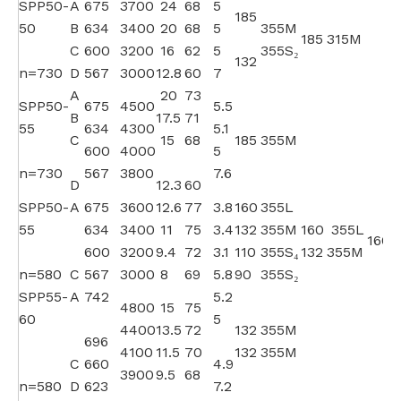
SPP50-
A
675
3700
24
68
5
185
50
B
634
3400
20
68
5
355M
185
315M
C
600
3200
16
62
5
355S₂
132
n=730
D
567
3000
12.8
60
7
A
20
73
SPP50-
675
4500
5.5
B
17.5
71
55
634
4300
5.1
C
15
68
185
355M
600
4000
5
n=730
567
3800
7.6
D
12.3
60
SPP50-
A
675
3600
12.6
77
3.8
160
355L
55
634
3400
11
75
3.4
132
355M
160
355L
160
600
3200
9.4
72
3.1
110
355S₄
132
355M
n=580
C
567
3000
8
69
5.8
90
355S₂
SPP55-
A
742
5.2
4800
15
75
60
5
4400
13.5
72
132
355M
696
4100
11.5
70
132
355M
C
660
4.9
3900
9.5
68
n=580
D
623
7.2