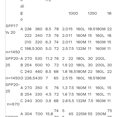
di
g
1000
1350
1840
o
SPP17
A
236
360
8.5
78
2.0
15
160L
18.5
180M
22
1
½ 20
222
340
7.5
76
2.0
11
160M
15
160L
18.5
210
320
6.3
74
2.0
11
160M
11
160M
15
1
C
198.5
300
5.0
72
2.5
7.5
132M
11
160M
11
n=1450
SPP20-
A
270
530
11.2
76
2
22
180L
30
200L
25
B
254
500
10
72
1.9
22
180L
30
200L
30
C
240
460
8.5
68
1.8
18.5
180M
22
180L
22
1
n=1450
D
226.5
430
7
65
2.5
15
160L
18.5
180M
SPP20-
A
270
350
5
76
1.3
7.5
160M
11
160L
15
1
25
B
254
330
4.5
72
1.6
7.5
160M
11
160L
11
1
C
240
300
3.9
68
2.6
5.5
132M
7.5
160M
11
1
n=970
74
5
75
A
304
700
15.8
45
225M
55
250M