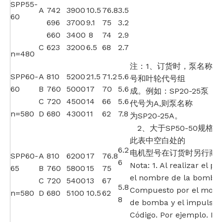
SPP55-
A
742
3900
10.5
76.8
3.5
60
696
3700
9.1
75
3.2
660
3400
8
74
2.9
C
623
3200
6.5
68
2.7
n=480
注：1、订货时，泵名称由
SPP60-
A
810
5200
21.5
71.2
5.6
号和叶轮代号组
60
B
760
5000
17
70
5.6
成。例如：SP20-25泵，
C
720
4500
14
66
5.6
代号为A,则泵名称
n=580
D
680
4300
11
62
7.8
为SP20-25A。
2、大于SP50-50规格
此表中空白处的
6.2
电机型号在订货时另行商定
SPP60-
A
810
6200
17
76.8
6
Nota: 1. Al realizar el pe
65
B
760
5800
15
75
el nombre de la bomba
C
720
5400
13
67
5.8
Compuesto por el mode
n=580
D
680
5100
10.5
62
8
de bomba y el impulsor
Código. Por ejemplo. B