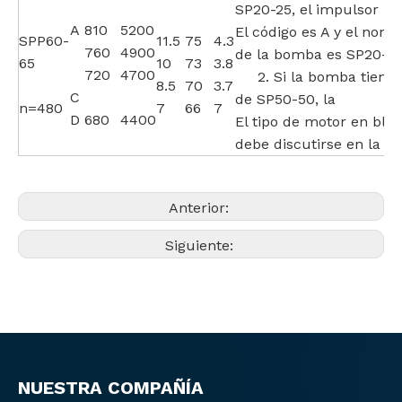
SP20-25, el impulsor
A
810
5200
El código es A y el nom
SPP60-
11.5
75
4.3
760
4900
de la bomba es SP20-25
65
10
73
3.8
720
4700
2. Si la bomba tiene
8.5
70
3.7
C
de SP50-50, la
n=480
7
66
7
D
680
4400
El tipo de motor en bla
debe discutirse en la
Anterior:
Siguiente:
NUESTRA COMPAÑÍA