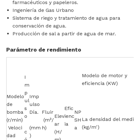
farmacéuticos y papeleros.
Ingeniería de Gas Urbano
Sistema de riego y tratamiento de agua para
conservación de agua.
Producción de sal a partir de agua de mar.
Parámetro de rendimiento
Modelo de motor y
I
eficiencia (KW)
m
p
Modelo
Imp
ul
de
ulso
s
Efic
bomba
Día.
Fluir
NP
o
Elev
ienc
La densidad del medio
(r/min)
(m³/
SH
ar
ia
(kg/m')
Veloci
(mm
h)
a
c
(H/
dad
)
ó
m)