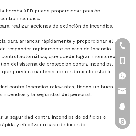
, la bomba XBD puede proporcionar presión
 contra incendios.
ara realizar acciones de extinción de incendios,
ia para arrancar rápidamente y proporcionar el
+86-21
ueda responder rápidamente en caso de incendio.
control automático, que puede lograr monitoreo
+86-18
tión del sistema de protección contra incendios.
es, que pueden mantener un rendimiento estable
+86-18
ad contra incendios relevantes, tienen un buen
sales@
incendios y la seguridad del personal.
2880151
 la seguridad contra incendios de edificios e
gatito-c
rápida y efectiva en caso de incendio.