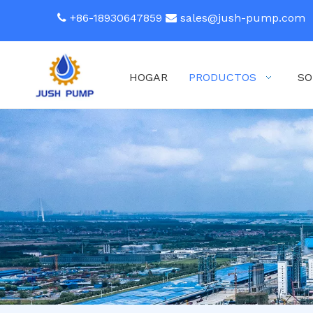
+86-18930647859
sales@jush-pump.com


HOGAR
PRODUCTOS
SO