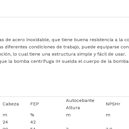
as de acero inoxidable, que tiene buena resistencia a la 
 las diferentes condiciones de trabajo, puede equiparse co
ión, lo cual tiene una estructura simple y fácil de usar.
que la bomba centrífuga IH suelda el cuerpo de la bomba
Autocebante
Cabeza
FEP
NPSHr
Altura
m
%
m
m
24
42