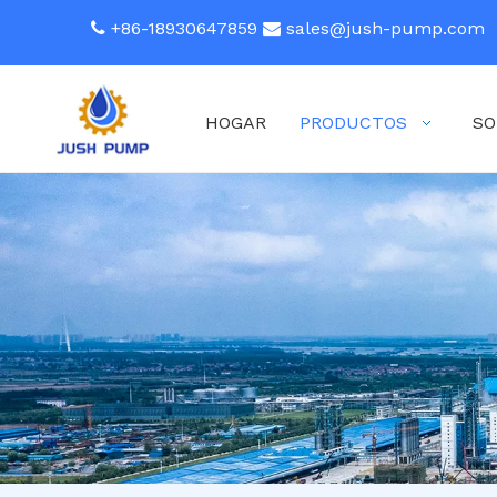
+86-18930647859
sales@jush-pump.com


HOGAR
PRODUCTOS
SO