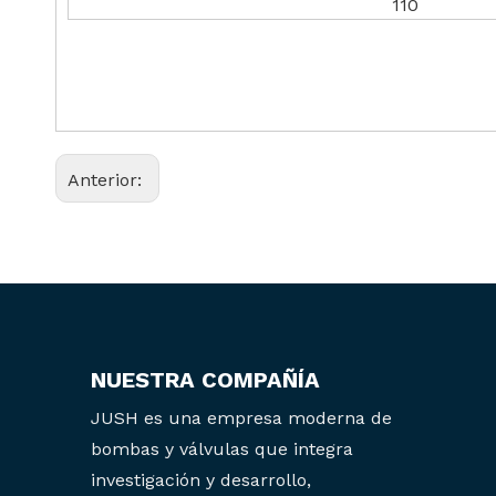
110
Anterior:
NUESTRA COMPAÑÍA
JUSH es una empresa moderna de
bombas y válvulas que integra
investigación y desarrollo,