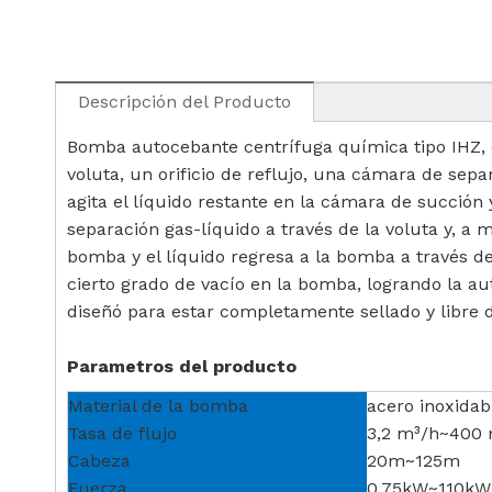
Descripción del Producto
Bomba autocebante centrífuga química tipo IHZ
voluta, un orificio de reflujo, una cámara de sepa
agita el líquido restante en la cámara de succión
separación gas-líquido a través de la voluta y, a 
bomba y el líquido regresa a la bomba a través del
cierto grado de vacío en la bomba, logrando la au
diseñó para estar completamente sellado y libre 
Parametros del producto
Material de la bomba
acero inoxidabl
Tasa de flujo
3,2 m³/h~400 
Cabeza
20m~125m
Fuerza
0,75kW~110kW