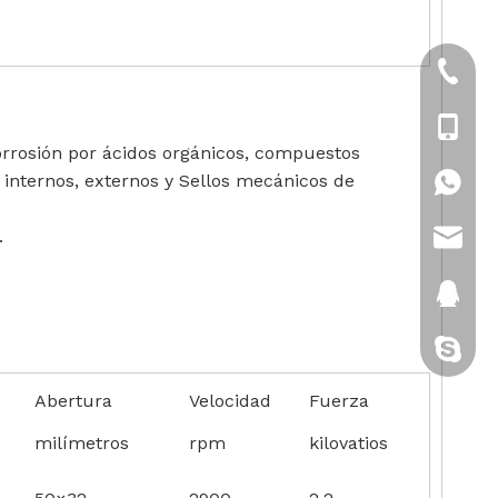
+86-21
+86-18
corrosión por ácidos orgánicos, compuestos
n internos, externos y Sellos mecánicos de
+86-18
.
sales@
2880151
gatito-c
Abertura
Velocidad
Fuerza
milímetros
rpm
kilovatios