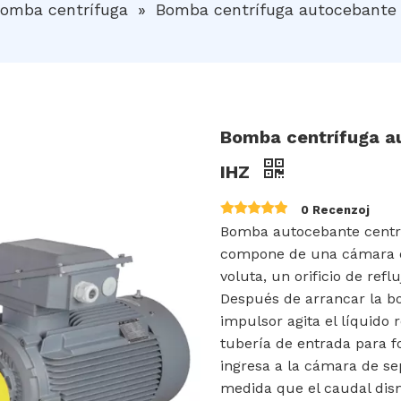
omba centrífuga
»
Bomba centrífuga autocebante
Bomba centrífuga au
IHZ
0 Recenzoj
Bomba autocebante centrí
compone de una cámara d
voluta, un orificio de ref
Después de arrancar la bo
impulsor agita el líquido 
tubería de entrada para 
ingresa a la cámara de sep
medida que el caudal dism