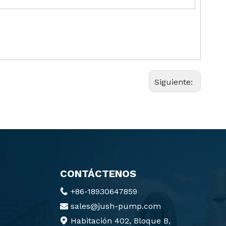
Siguiente:
CONTÁCTENOS
+86-18930647859

sales@jush-pump.com

Habitación 402, Bloque B,
