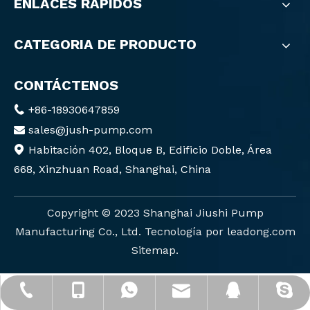
ENLACES RÁPIDOS
CATEGORIA DE PRODUCTO
CONTÁCTENOS
+86-18930647859

sales@jush-pump.com

Habitación 402, Bloque B, Edificio Doble, Área

668, Xinzhuan Road, Shanghai, China
Copyright ©️ 2023 Shanghai Jiushi Pump
Manufacturing Co., Ltd. Tecnología por
leadong.com
Sitemap
.
sales@jush-pump.com
+86-18930647859
+86-18930647859
+86-21-57635022
2880151124
gatito-cixi